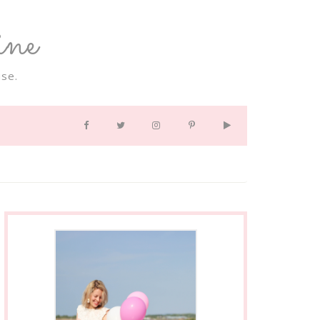
ne
se.