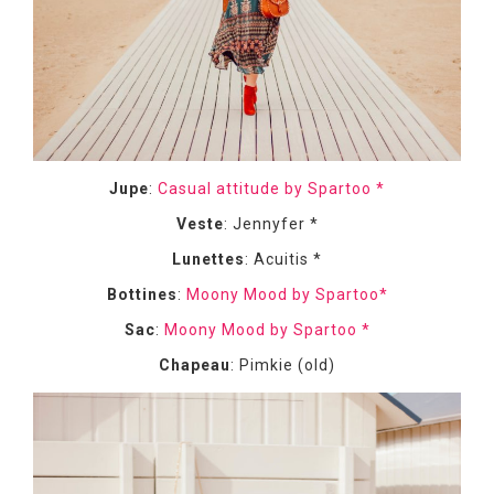
Jupe
:
Casual attitude by Spartoo *
Veste
: Jennyfer *
Lunettes
: Acuitis *
Bottines
:
Moony Mood by Spartoo*
Sac
:
Moony Mood by Spartoo *
Chapeau
: Pimkie (old)