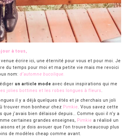
jour à tous,
 venue écrire ici, une éternité pour vous et pour moi. Je
dre du temps pour moi et ma petite vie mais me revoici
doux nom:
d’automne bucolique.
rédiger
un article mode
avec deux inspirations qui me
les jolies bottines et les robes longues à fleurs
.
gues il y a déjà quelques étés et je cherchais un joli
pû trouver mon bonheur chez
Pimkie
. Vous savez cette
 que j’avais bien délaissé depuis… Comme quoi il n’y a
Comme certaines grandes enseignes,
Pimkie
a réalisé un
isons et je dois avouer que l’on trouve beaucoup plus
oins de modèles cheap comme avant.