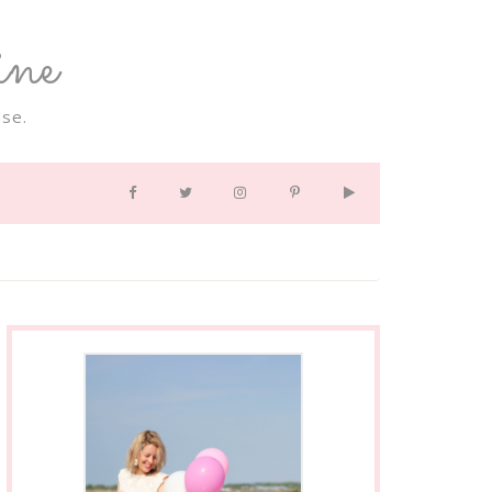
ne
se.