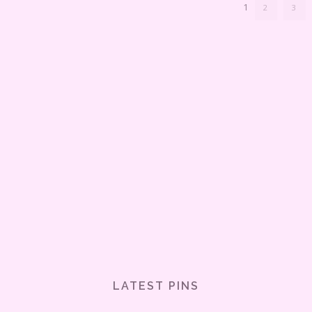
1
2
3
LATEST PINS