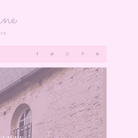
ne
se.