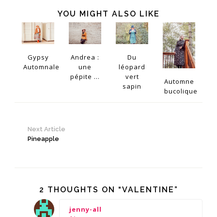
YOU MIGHT ALSO LIKE
Gypsy
Andrea :
Du
Automnale
une
léopard
pépite ...
vert
Automne
sapin
bucolique
Next Article
Pineapple
2 THOUGHTS ON “VALENTINE”
says:
jenny-all