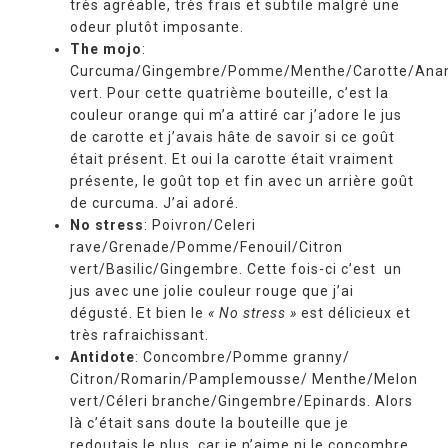
très agréable, très frais et subtile malgré une
odeur plutôt imposante.
The mojo
:
Curcuma/Gingembre/Pomme/Menthe/Carotte/Anana
vert. Pour cette quatrième bouteille, c’est la
couleur orange qui m’a attiré car j’adore le jus
de carotte et j’avais hâte de savoir si ce goût
était présent. Et oui la carotte était vraiment
présente, le goût top et fin avec un arrière goût
de curcuma. J’ai adoré.
No stress
: Poivron/Celeri
rave/Grenade/Pomme/Fenouil/Citron
vert/Basilic/Gingembre. Cette fois-ci c’est un
jus avec une jolie couleur rouge que j’ai
dégusté. Et bien le
« No stress »
est délicieux et
très rafraichissant.
Antidote
: Concombre/Pomme granny/
Citron/Romarin/Pamplemousse/ Menthe/Melon
vert/Céleri branche/Gingembre/Epinards. Alors
là c’était sans doute la bouteille que je
redoutais le plus, car je n’aime ni le concombre