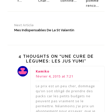
f...
Char...
confine...
pomme
renco...
Next Article
Mes Indispensables De La St Valentin
4 THOUGHTS ON “UNE CURE DE
LÉGUMES: LES JUS YUMI”
says:
Kamiko
février 4, 2015 at 7:21
Le prix est un peu cher, dommage
qu’on soit obligé de prendre des
packs car les petits budgets ne
peuvent pas vraiment se le
permettre. Néanmoins j’ai prix un
abonnement pour essayer, que je