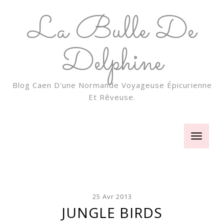
La Bulle De
Delphine
Blog Caen D'une Normande Voyageuse Épicurienne
Et Rêveuse.
Toggle
navigatio
25 Avr 2013
JUNGLE BIRDS