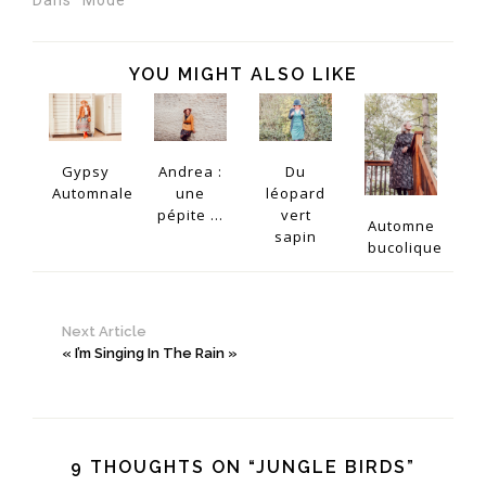
Dans "Mode"
YOU MIGHT ALSO LIKE
Gypsy
Andrea :
Du
Automnale
une
léopard
pépite ...
vert
Automne
sapin
bucolique
Next Article
« I’m Singing In The Rain »
9 THOUGHTS ON “JUNGLE BIRDS”