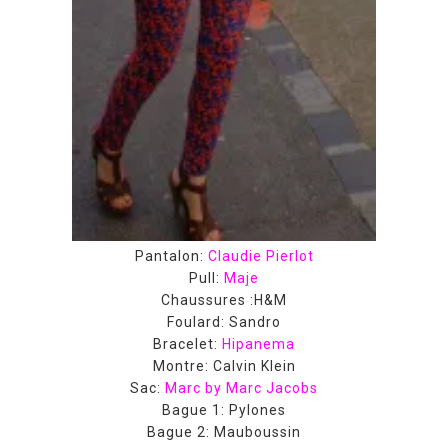
Pantalon:
Claudie Pierlot
Pull:
Maje
Chaussures :H&M
Foulard: Sandro
Bracelet:
Hipanema
Montre: Calvin Klein
Sac:
Marc by Marc Jacobs
Bague 1: Pylones
Bague 2: Mauboussin