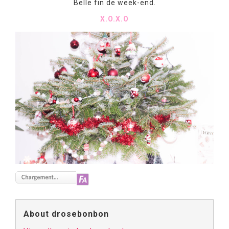
Belle fin de week-end.
X.O.X.O
About drosebonbon