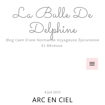
La Bulle De
Delphine
Blog Caen D'une Normande Voyageuse Épicurienne
Et Rêveuse.
Toggle
navigatio
4 Juil 2013
ARC EN CIEL