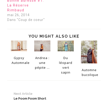
Bonne adresse #1:
La Réserve
Rimbaud
mai 26, 2014
Dans "Coup de coeur"
YOU MIGHT ALSO LIKE
Gypsy
Andrea :
Du
Automnale
une
léopard
pépite ...
vert
Automne
sapin
bucolique
Next Article
Le Poom Poom Short