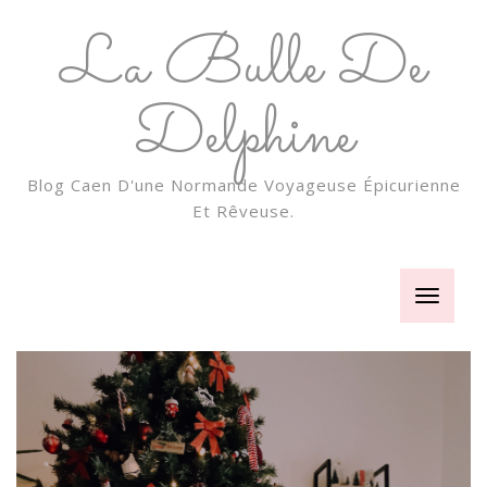
La Bulle De
Delphine
Blog Caen D'une Normande Voyageuse Épicurienne
Et Rêveuse.
Toggle
navigatio