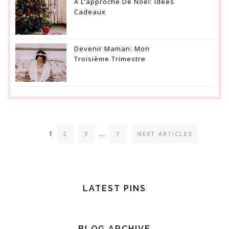
À L’approche De Noël: Idées
Cadeaux
Devenir Maman: Mon
Troisième Trimestre
1
…
2
3
7
NEXT ARTICLES
LATEST PINS
BLOG ARCHIVE