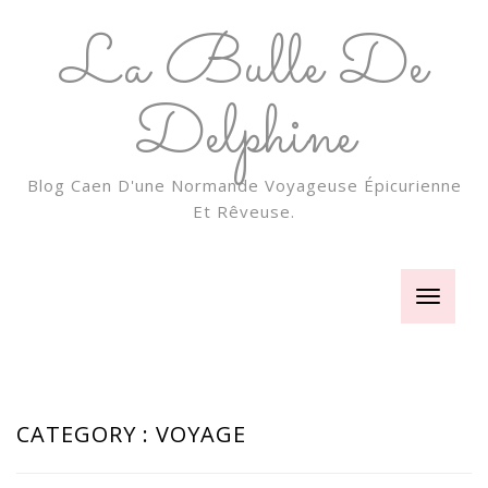
La Bulle De
Delphine
Blog Caen D'une Normande Voyageuse Épicurienne
Et Rêveuse.
Toggle
navigatio
CATEGORY : VOYAGE