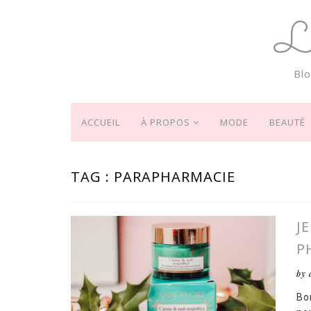
L
Bl
ACCUEIL
À PROPOS
MODE
BEAUTÉ
TAG : PARAPHARMACIE
J
P
by 
Bo