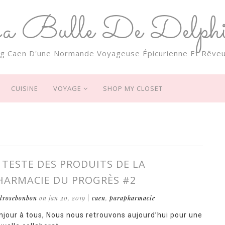
a Bulle De Delphi
og Caen D'une Normande Voyageuse Épicurienne Et Rêveu
CUISINE
VOYAGE
SHOP MY CLOSET
E TESTE DES PRODUITS DE LA
HARMACIE DU PROGRÈS #2
drosebonbon
on jan 20, 2019
|
caen
,
parapharmacie
njour à tous, Nous nous retrouvons aujourd’hui pour une