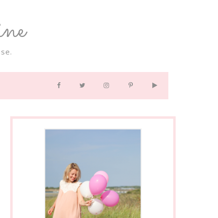
ne
se.