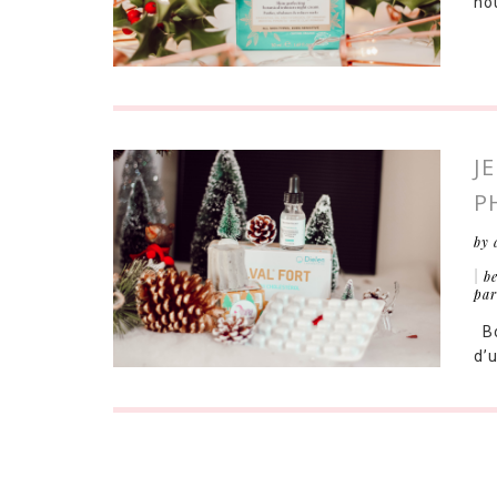
nou
J
P
by 
|
b
par
Bo
d’u