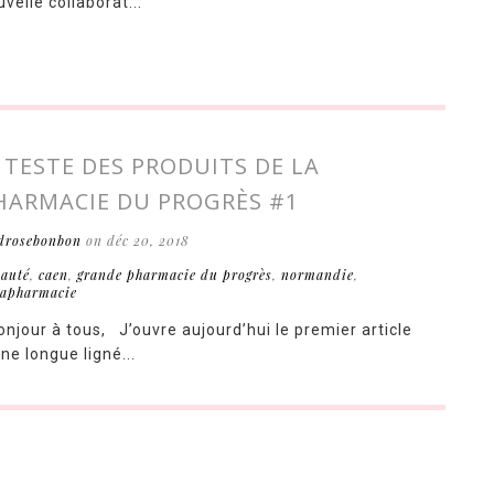
velle collaborat...
E TESTE DES PRODUITS DE LA
HARMACIE DU PROGRÈS #1
drosebonbon
on déc 20, 2018
eauté
,
caen
,
grande pharmacie du progrès
,
normandie
,
apharmacie
njour à tous, J’ouvre aujourd’hui le premier article
ne longue ligné...