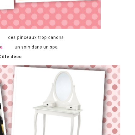
va
des pinceaux trop canons
cca
un soin dans un spa
Côté déco