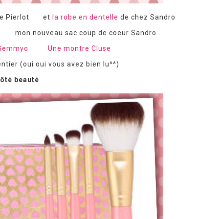
ie Pierlot et
la robe en dentelle
de chez Sandro
mon nouveau sac coup de coeur Sandro
 Gemmyo
Une montre Cluse
ntier (oui oui vous avez bien lu^^)
ôté beauté