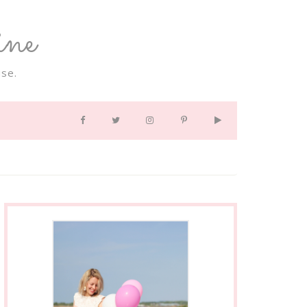
ne
se.