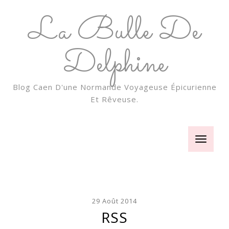
La Bulle De
Delphine
Blog Caen D'une Normande Voyageuse Épicurienne
Et Rêveuse.
Toggle
navigatio
29 Août 2014
RSS